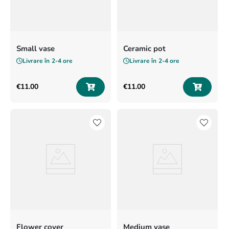
Small vase
Ceramic pot
Livrare în
2-4 ore
Livrare în
2-4 ore
€
11
.
00
€
11
.
00
Flower cover
Medium vase