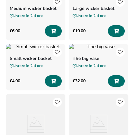
8
.
pink
Medium wicker basket
Large wicker basket
9
.
love
Livrare în
2-4 ore
Livrare în
2-4 ore
€
6
.
00
€
10
.
00
Small wicker basket
The big vase
Livrare în
2-4 ore
Livrare în
2-4 ore
€
4
.
00
€
32
.
00