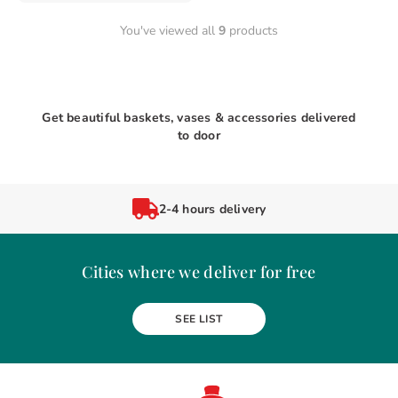
You've viewed all
9
products
Get beautiful baskets, vases & accessories delivered
to door
2-4 hours delivery
Cities where we deliver for free
Alba Iulia
Arad
Bacau
Baia Mare
Berceni
Bistrita
SEE LIST
Botosani
Bragadiru
Braila
Brasov
BUCURESTI
Buzau
Carei
Chiajna
Chitila
Cluj-Napoca
Constanta
Craiova
Curtea de Arges
Dobroesti