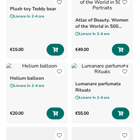
8
.
pink
Plush toy Teddy bear
9
.
love
Livrare în
2-4 ore
Atlas of Beauty. Women
of the World in 500
Portraits
Livrare în
2-4 ore
€
15
.
00
€
49
.
00
Helium balloon
Lumanare parfumata
Livrare în
2-4 ore
Rituals
Livrare în
2-4 ore
€
20
.
00
€
55
.
00