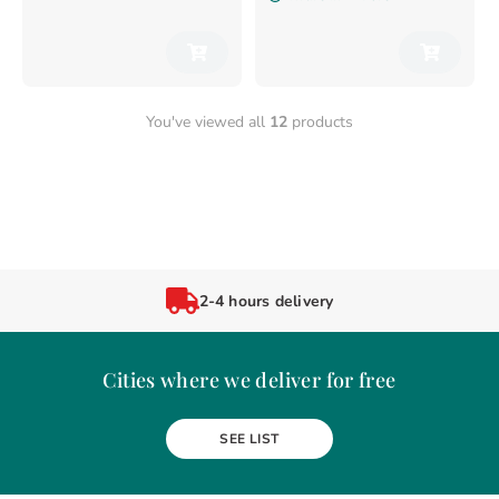
You've viewed all
12
products
2-4 hours delivery
Cities where we deliver for free
Alba Iulia
Arad
Bacau
Baia Mare
Berceni
Bistrita
SEE LIST
Botosani
Bragadiru
Braila
Brasov
BUCURESTI
Buzau
Carei
Chiajna
Chitila
Cluj-Napoca