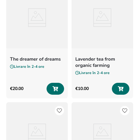
The dreamer of dreams
Lavender tea from
organic farming
Livrare în
2-4 ore
Livrare în
2-4 ore
€
20
.
00
€
10
.
00